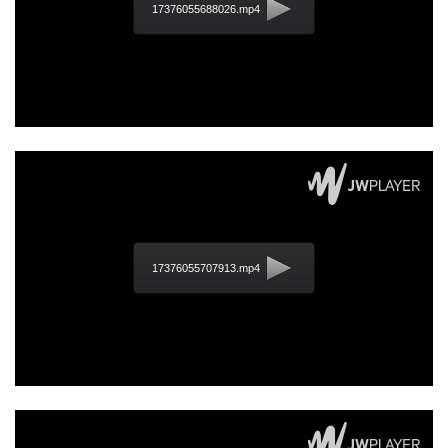
17376055688026.mp4
17376055707913.mp4