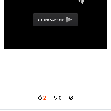
17376055729074.mp4
2
0
추천
비추천
신고