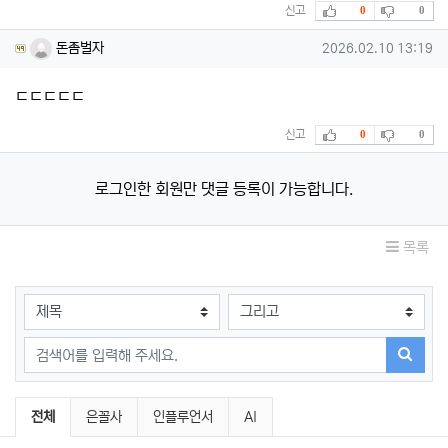
추천
비추천
신고
0
0
돈좀벌자님의 댓글
작성일
돈좀벌자
2026.02.10 13:19
ㄷㄷㄷㄷㄷ
추천
비추천
신고
0
0
로그인한 회원만 댓글 등록이 가능합니다.
목록
검색대상
검색어
검색하
은꼴 갤러리 분류 목록
전체
은꼴사
인플루언서
AI