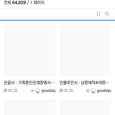
전체
64,929
/ 1 페이지
게시물 
게시
은꼴사
가족혼인관계증명서제작ま등초본위조㎵수능대리시험 ▶톡상담x…
인플루언서
남쯩제작#여쯩제작╀톡mks24▲텔레그램 xbc58 운전…
등록일
등록자
등록일
등록자
05.29
goodday
05.26
goodday