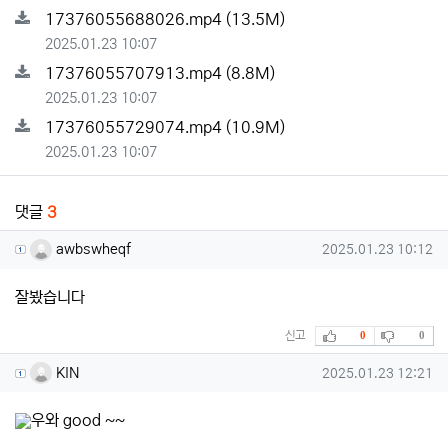
관련자료
파일크기
17376055688026.mp4
(13.5M)
등록일
2025.01.23 10:07
파일크기
17376055707913.mp4
(8.8M)
등록일
2025.01.23 10:07
파일크기
17376055729074.mp4
(10.9M)
등록일
2025.01.23 10:07
댓글
3
awbswheqf님의 댓글
작성일
awbswheqf
2025.01.23 10:12
잘봤습니다
추천
비추천
신고
0
0
KIN님의 댓글
작성일
KIN
2025.01.23 12:21
우와 good ~~