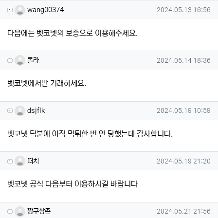
wang00374님의 댓글
작성일
wang00374
2024.05.13 16:56
다음에는 벳코넷의 보증으로 이용해주세요.
몰라님의 댓글
작성일
몰라
2024.05.14 18:36
벳코넷에서만 거래하세요.
dsjflk님의 댓글
작성일
dsjflk
2024.05.19 10:59
벳코넷 덕분에 아직 먹튀한 번 안 당했는데 감사합니다.
떠치님의 댓글
작성일
떠치
2024.05.19 21:20
벳코넷 공식 다음부터 이용하시길 바랍니다
짱구삼촌님의 댓글
작성일
짱구삼촌
2024.05.21 21:56