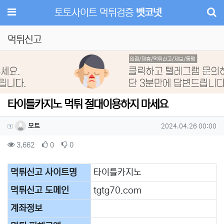
메뉴
토토사이트 먹튀검증
벳코넷
먹튀신고
Previous
Next
타이틀카지노 먹튀 절대이용하지 마세요
작성자 정보
작성
작성일
모트
2024.04.26 00:00
컨텐츠 정보
조회
추천
비추천
3,662
0
0
본문
먹튀신고 사이트명
타이틀카지노
먹튀신고 도메인
​tgtg70.com
계좌정보