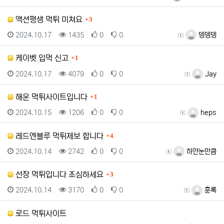
댓글
액션평생 먹튀 미쳐요
3
등록일
조회
추천
비추천
등록자
2024.10.17
1435
0
0
뎅뎅뎅
댓글
케이벳 입먹 신고
1
등록일
조회
추천
비추천
등록자
2024.10.17
4079
0
0
Jay
댓글
해운 먹튀사이트입니다
1
등록일
조회
추천
비추천
등록자
2024.10.15
1206
0
0
heps
댓글
레드엔블루 먹튀제보 합니다
4
등록일
조회
추천
비추천
등록자
2024.10.14
2742
0
0
하얀눈만큼
댓글
선장 먹튀입니다 조심하세요
3
등록일
조회
추천
비추천
등록자
2024.10.14
3170
0
0
훈록
로드 먹튀사이트