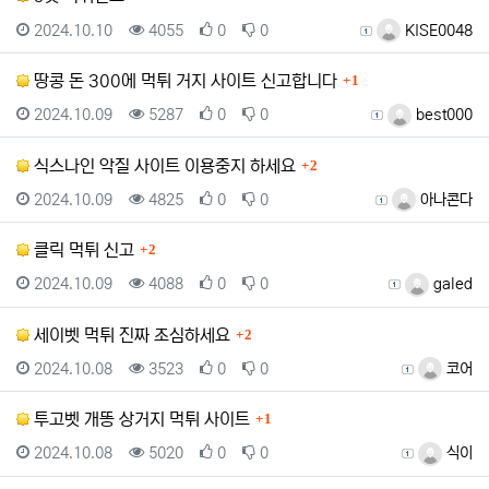
등록일
조회
추천
비추천
등록자
2024.10.10
4055
0
0
KISE0048
댓글
땅콩 돈 300에 먹튀 거지 사이트 신고합니다
1
등록일
조회
추천
비추천
등록자
2024.10.09
5287
0
0
best000
댓글
식스나인 악질 사이트 이용중지 하세요
2
등록일
조회
추천
비추천
등록자
2024.10.09
4825
0
0
아나콘다
댓글
클릭 먹튀 신고
2
등록일
조회
추천
비추천
등록자
2024.10.09
4088
0
0
galed
댓글
세이벳 먹튀 진짜 조심하세요
2
등록일
조회
추천
비추천
등록자
2024.10.08
3523
0
0
코어
댓글
투고벳 개똥 상거지 먹튀 사이트
1
등록일
조회
추천
비추천
등록자
2024.10.08
5020
0
0
식이