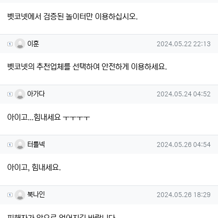
벳코넷에서 검증된 놀이터만 이용하십시오.
이훈님의 댓글
작성일
이훈
2024.05.22 22:13
벳코넷의 추천업체를 선택하여 안전하게 이용하세요.
아가다님의 댓글
작성일
아가다
2024.05.24 04:52
아이고...힘내세요 ㅜㅜㅜㅜ
터틀넥님의 댓글
작성일
터틀넥
2024.05.26 04:54
아이고, 힘내세요.
북나인님의 댓글
작성일
북나인
2024.05.26 18:29
피해자가 앞으로 없어지길 바랍니다