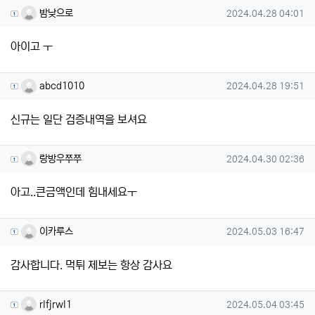
밤낮으로님의 댓글
작성일
밤낮으로
2024.04.28 04:01
아이고 ㅜ
abcd1010님의 댓글
작성일
abcd1010
2024.04.28 19:51
신규는 일단 검증내역을 보셔요
랑방우쭈쭈님의 댓글
작성일
랑방우쭈쭈
2024.04.30 02:36
아고..큰금액인데 힘내세요ㅜ
이카루스님의 댓글
작성일
이카루스
2024.05.03 16:47
감사합니다. 먹튀 제보는 항상 감사요
rlfjrwl1님의 댓글
작성일
rlfjrwl1
2024.05.04 03:45