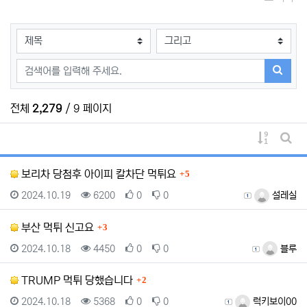
검색대상
검색어
검색하
전체
2,279
/ 9 페이지
게시물 
게시
댓글
보리차 당첨후 아이피 칼차단 먹튀요
5
등록일
조회
추천
비추천
등록자
2024.10.19
6200
0
0
설레실
댓글
부산 먹튀 신고요
3
등록일
조회
추천
비추천
등록자
2024.10.18
4450
0
0
블루
댓글
TRUMP 먹튀 당했습니다
2
등록일
조회
추천
비추천
등록자
2024.10.18
5368
0
0
럭키보이00