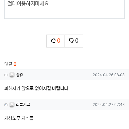
절대이용하지마세요
0
0
추천
비추천
관련자료
댓글
0
송츄님의 댓글
작성일
송츄
2024.04.26 08:03
피해자가 앞으로 없어지길 바랍니다
라콜카코님의 댓글
작성일
라콜카코
2024.04.27 07:43
개상노무 자식들