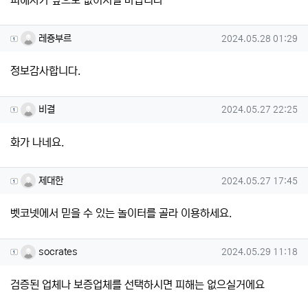
레죵부르님의 댓글
작성일
레죵부르
2024.05.28 01:29
정보감사합니다.
비결님의 댓글
작성일
비결
2024.05.27 22:25
화가 나네요.
제대한님의 댓글
작성일
제대한
2024.05.27 17:45
벳코넷에서 믿을 수 있는 놀이터를 골라 이용하세요.
socrates님의 댓글
작성일
socrates
2024.05.29 11:18
검증된 업체나 보증업체를 선택하시면 피해는 없으실거에요