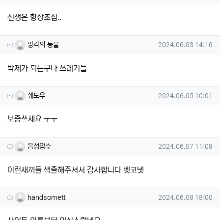
신생은 항상조심..
망각의 동물님의 댓글
작성일
망각의 동물
2024.06.03 14:16
박제가 되는구나 쓰레기들
쉐도우님의 댓글
작성일
쉐도우
2024.06.05 10:01
보증쓰세요 ㅜㅜ
음성깝수님의 댓글
작성일
음성깝수
2024.06.07 11:09
이런새끼들 색출해주셔서 감사합니다 벳코넷
handsomett님의 댓글
작성일
handsomett
2024.06.08 18:00