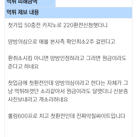
먹튀 피해금액
먹튀 제보 내용
첫가입 50충전 카지노로 220환전신청햇더니
양방의심으로 애볼 본사측 확인최소2주 걸린다고
환취소시킴 아니면 양방인정하라고 그러면 원금이라도
준다고 하네요
첫입금에 첫환전인데 양방의심이라고 한다는 자체가 그
냥 먹튀하겟단 소리같아서 원금이라도 달랫더니 신분증
사진보내라고 개소리하네요
롤링600프로 치고 첫환전인데 진짜악질싸이트입니다