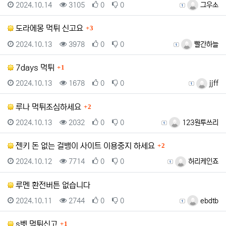
등록일
조회
추천
비추천
등록자
2024.10.14
3105
0
0
그우소
댓글
도라에몽 먹튀 신고요
3
등록일
조회
추천
비추천
등록자
2024.10.13
3978
0
0
빨간하늘
댓글
7days 먹튀
1
등록일
조회
추천
비추천
등록자
2024.10.13
1678
0
0
jjff
댓글
루나 먹튀조심하세요
2
등록일
조회
추천
비추천
등록자
2024.10.13
2032
0
0
123원투쓰리
댓글
젠키 돈 없는 걸뱅이 사이트 이용중지 하세요
2
등록일
조회
추천
비추천
등록자
2024.10.12
7714
0
0
허리케인죠
루멘 환전버튼 없습니다
등록일
조회
추천
비추천
등록자
2024.10.11
2744
0
0
ebdtb
댓글
s벳 먹튀신고
1