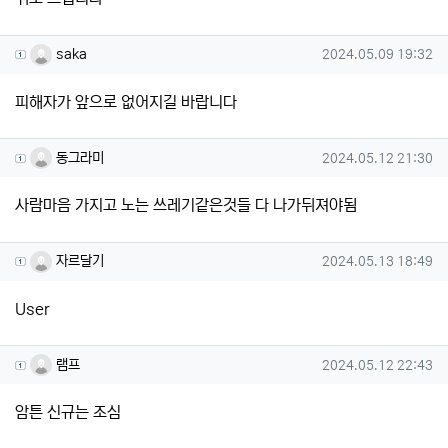
saka님의 댓글
작성일
saka
2024.05.09 19:32
피해자가 앞으로 없어지길 바랍니다
동그라미님의 댓글
작성일
동그라미
2024.05.12 21:30
사람마음 가지고 노는 쓰레기같은것들 다 나가뒤져야됨
자르달기님의 댓글
작성일
자르달기
2024.05.13 18:49
User
램프님의 댓글
작성일
램프
2024.05.12 22:43
암튼 신규는 조심