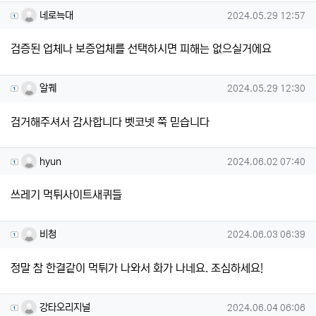
네로늑대님의 댓글
작성일
네로늑대
2024.05.29 12:57
검증된 업체나 보증업체를 선택하시면 피해는 없으실거에요
알퀘님의 댓글
작성일
알퀘
2024.05.29 12:30
검거해주셔서 감사합니다 벳코넷 쭉 믿습니다
hyun님의 댓글
작성일
hyun
2024.06.02 07:40
쓰레기 먹튀사이트새퀴들
비청님의 댓글
작성일
비청
2024.06.03 06:39
정말 참 한결같이 먹튀가 나와서 화가 나네요. 조심하세요!
강타오리지널님의 댓글
작성일
강타오리지널
2024.06.04 06:06