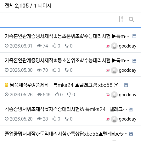
전체
2,105
/ 1 페이지
게시물 
게시
가족혼인관계증명서제작ま등초본위조㎵수능대리시험 ▶톡mks…
등록일
조회
추천
비추천
등록자
2026.06.01
74
0
0
goodday
가족혼인관계증명서제작ま등초본위조㎵수능대리시험 ▶톡mks…
등록일
조회
추천
비추천
등록자
2026.05.30
70
0
0
goodday
남쯩제작#여쯩제작╀톡mks24 ▲텔레그램 xbc58 운…
등록일
조회
추천
비추천
등록자
2026.05.26
549
0
0
goodday
각종증명서위조제작ゼ자격증대리시험㎄ 톡mks24 -텔레그…
등록일
조회
추천
비추천
등록자
2026.05.20
28
0
0
goodday
졸업증명서제작か토익대리시험か톡상담xbc55▲텔레xbc5…