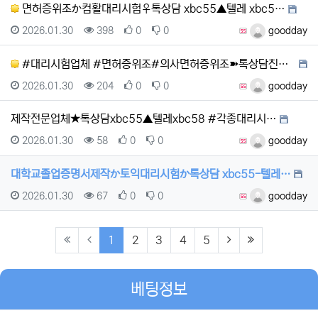
면허증위조か컴활대리시험♀톡상담 xbc55▲텔레 xbc5…
등록일
조회
추천
비추천
등록자
2026.01.30
398
0
0
goodday
#대리시험업체 #면허증위조#의사면허증위조➽톡상담친추Δ톡…
등록일
조회
추천
비추천
등록자
2026.01.30
204
0
0
goodday
제작전문업체★톡상담xbc55▲텔레xbc58 #각종대리시…
등록일
조회
추천
비추천
등록자
2026.01.30
58
0
0
goodday
대학교졸업증명서제작か토익대리시험か톡상담 xbc55-텔레…
등록일
조회
추천
비추천
등록자
2026.01.30
67
0
0
goodday
(current)
(next)
(last)
1
2
3
4
5
베팅정보