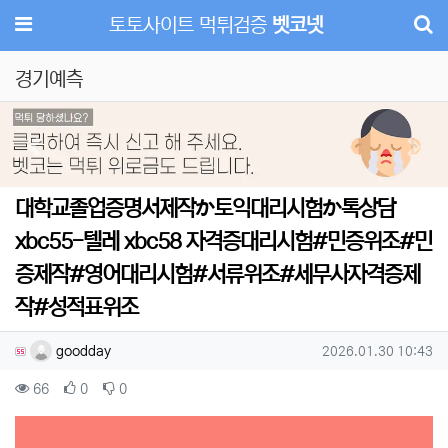
메뉴
토토사이트 먹튀검증
벳코넷
경기예측
Previous
Next
대학교졸업증명서제작か토익대리시험か톡상담
xbc55-텔레 xbc58 자격증대리시험#민증위조#민
증제작#영어대리시험#서류위조#세무사자격증제
작#성적표위조
작성자 정보
작성
작성일
goodday
2026.01.30 10:43
컨텐츠 정보
조회
추천
비추천
66
0
0
본문