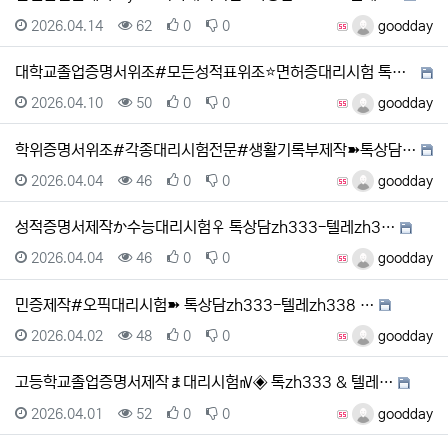
등록일
조회
추천
비추천
등록자
2026.04.14
62
0
0
goodday
대학교졸업증명서위조#모든성적표위조⭐면허증대리시험 톡상담…
등록일
조회
추천
비추천
등록자
2026.04.10
50
0
0
goodday
학위증명서위조#각종대리시험전문#생활기록부제작➽톡상담zh…
등록일
조회
추천
비추천
등록자
2026.04.04
46
0
0
goodday
성적증명서제작か수능대리시험♀ 톡상담zh333-텔레zh3…
등록일
조회
추천
비추천
등록자
2026.04.04
46
0
0
goodday
민증제작#오픽대리시험➽ 톡상담zh333-텔레zh338 …
등록일
조회
추천
비추천
등록자
2026.04.02
48
0
0
goodday
고등학교졸업증명서제작ま대리시험㎵◈ 톡zh333 & 텔레…
등록일
조회
추천
비추천
등록자
2026.04.01
52
0
0
goodday