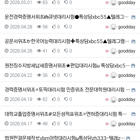
등록일
조회
추천
비추천
등록자
2026.05.01
63
0
0
goodday
운전경력증명서위조㎪큐넷대리시험●톡상담xbc55▲텔레그램…
등록일
조회
추천
비추천
등록자
2026.04.28
56
0
0
goodday
공문서위조か한국어능력대리시험✚톡상담xbc55▲텔레그램 …
등록일
조회
추천
비추천
등록자
2026.04.26
41
0
0
goodday
원천징수지방세납세증명서위조★편입대리시험ω 톡상담xbc5…
등록일
조회
추천
비추천
등록자
2026.04.22
56
0
0
goodday
경력증명서위조⭐토픽대리시험 민증위조 전문대학원대리시험 …
등록일
조회
추천
비추천
등록자
2026.04.19
62
0
0
goodday
대학교졸업증명서위조#모든성적표위조⭐면허증대리시험 톡상담…
등록일
조회
추천
비추천
등록자
2026.04.17
49
0
0
goodday
법원판결문제작ゼybm어학대리시험ω톡상담zh333-텔레z…