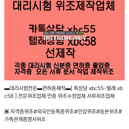
▬대리시험전문▬면허증제작▬[ 톡상담 xbc55-텔레 xb
c58 ] 전문위조업체 민증 위조수정업체 서류위조업체
▣ 자격증위조#외국인등록증위조#인감위조#등본위조#
가족관계증명서위조