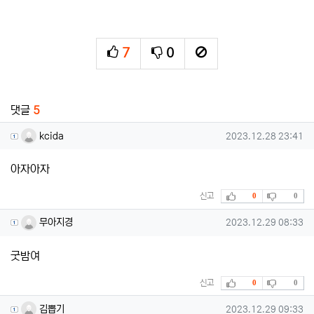
7
0
추천
비추천
신고
관련자료
댓글
5
kcida님의 댓글
작성일
kcida
2023.12.28 23:41
아자아자
추천
비추천
신고
0
0
무아지경님의 댓글
작성일
무아지경
2023.12.29 08:33
굿밤여
추천
비추천
신고
0
0
김뽑기님의 댓글
작성일
김뽑기
2023.12.29 09:33