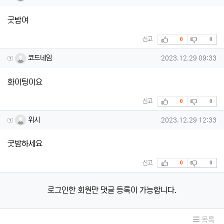
굿밤여
추천
비추천
신고
0
0
코드네임님의 댓글
작성일
코드네임
2023.12.29 09:33
화이팅이요
추천
비추천
신고
0
0
위시님의 댓글
작성일
위시
2023.12.29 12:33
굿밤하세요
추천
비추천
신고
0
0
로그인한 회원만 댓글 등록이 가능합니다.
목록