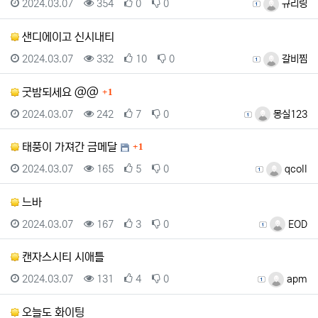
등록일
조회
추천
비추천
등록자
2024.03.07
354
0
0
규리링
샌디에이고 신시내티
등록일
조회
추천
비추천
등록자
2024.03.07
332
10
0
갈비찜
댓글
굿밤되세요 @@
1
등록일
조회
추천
비추천
등록자
2024.03.07
242
7
0
몽실123
댓글
태풍이 가져간 금메달
1
등록일
조회
추천
비추천
등록자
2024.03.07
165
5
0
qcoll
느바
등록일
조회
추천
비추천
등록자
2024.03.07
167
3
0
EOD
캔자스시티 시애틀
등록일
조회
추천
비추천
등록자
2024.03.07
131
4
0
apm
오늘도 화이팅