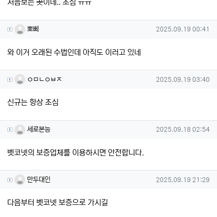
처음보는 곳이네.. 조심 ㅠㅠ
뽀삐님의 댓글
작성일
뽀삐
2025.09.19 00:41
와 이거 오래된 수법인데 아직도 이러고 있네
ㅇㅁㄴㅇㅂㅈ님의 댓글
작성일
ㅇㅁㄴㅇㅂㅈ
2025.09.19 03:40
신규는 항상 조심
세로본능님의 댓글
작성일
세로본능
2025.09.18 02:54
벳코넷의 보증업체를 이용하시면 안전합니다.
만두대인님의 댓글
작성일
만두대인
2025.09.19 21:29
다음부터 벳코넷 보증으로 가시길