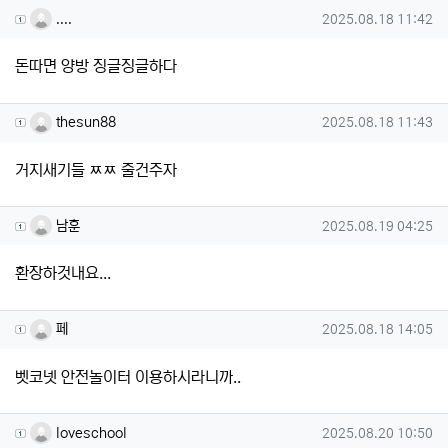
....님의 댓글
작성일
....
2025.08.18 11:42
돈따면 양방 징글징글하다
thesun88님의 댓글
작성일
thesun88
2025.08.18 11:43
거지새기들 ㅉㅉ 줄건주자
남훈님의 댓글
작성일
남훈
2025.08.19 04:25
환장하것내요...
페님의 댓글
작성일
페
2025.08.18 14:05
벳코넷 안전놀이터 이용하시라니까..
loveschool님의 댓글
작성일
loveschool
2025.08.20 10:50