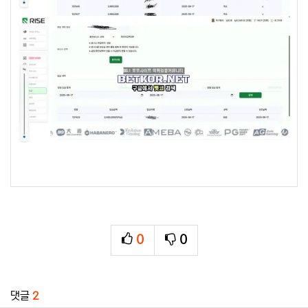
0
0
추천
비추천
관련자료
댓글
2