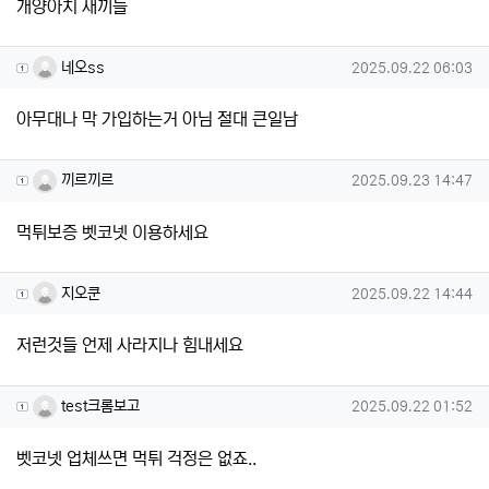
개양아치 새끼들
네오ss님의 댓글
작성일
네오ss
2025.09.22 06:03
아무대나 막 가입하는거 아님 절대 큰일남
끼르끼르님의 댓글
작성일
끼르끼르
2025.09.23 14:47
먹튀보증 벳코넷 이용하세요
지오쿤님의 댓글
작성일
지오쿤
2025.09.22 14:44
저런것들 언제 사라지나 힘내세요
test크롬보고님의 댓글
작성일
test크롬보고
2025.09.22 01:52
벳코넷 업체쓰면 먹튀 걱정은 없죠..