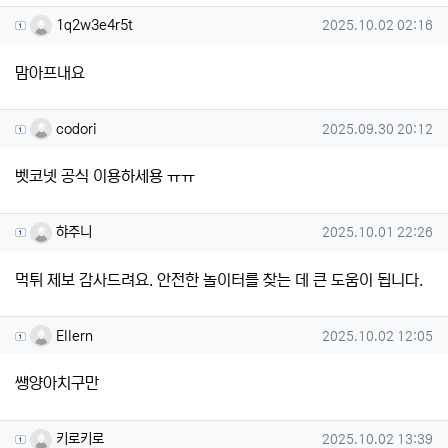
1q2w3e4r5t님의 댓글
작성일
1q2w3e4r5t
2025.10.02 02:16
맘아프내요
codori님의 댓글
작성일
codori
2025.09.30 20:12
벳코넷 공식 이용하세용 ㅠㅠ
햐주니님의 댓글
작성일
햐주니
2025.10.01 22:26
먹튀 제보 감사드려요. 안전한 놀이터를 찾는 데 큰 도움이 됩니다.
Ellern님의 댓글
작성일
Ellern
2025.10.02 12:05
쌩양아치구만
키로키로님의 댓글
작성일
키로키로
2025.10.02 13:39