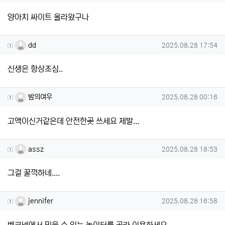
양아치 싸이트 올라왔구나
dd님의 댓글
작성일
dd
2025.08.28 17:54
신생은 항상조심..
밤의여우님의 댓글
작성일
밤의여우
2025.08.28 00:16
고액이신거같은데 안전한곳 쓰세요 제발...
assz님의 댓글
작성일
assz
2025.08.28 18:53
그걸 꿀꺽하네....
jennifer님의 댓글
작성일
jennifer
2025.08.28 16:58
벳코넷에서 믿을 수 있는 놀이터를 골라 이용하세요.