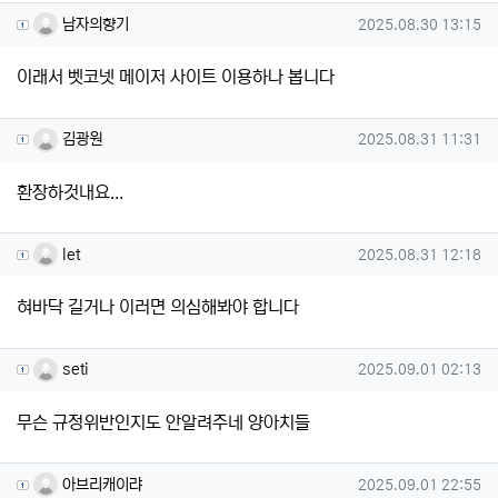
남자의향기님의 댓글
작성일
남자의향기
2025.08.30 13:15
이래서 벳코넷 메이저 사이트 이용하나 봅니다
김광원님의 댓글
작성일
김광원
2025.08.31 11:31
환장하것내요...
let님의 댓글
작성일
let
2025.08.31 12:18
혀바닥 길거나 이러면 의심해봐야 합니다
seti님의 댓글
작성일
seti
2025.09.01 02:13
무슨 규정위반인지도 안알려주네 양아치들
아브리캐이랴님의 댓글
작성일
아브리캐이랴
2025.09.01 22:55