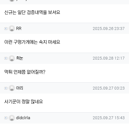
신규는 일단 검증내역을 보셔요
RR님의 댓글
작성일
RR
2025.09.26 23:37
이런 구멍가게에는 속지 마세요
희눈님의 댓글
작성일
희눈
2025.09.28 12:17
먹튀 언제쯤 없어질까?
아리님의 댓글
작성일
아리
2025.09.27 03:23
사기꾼이 정말 많네요
didclrla님의 댓글
작성일
didclrla
2025.09.27 15:43