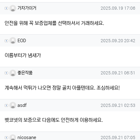
가자가이거님의 댓글
작성일
가자가이거
2025.09.19 17:06
안전을 위해 꼭 보증업체를 선택하셔서 거래하세요.
EOD님의 댓글
작성일
EOD
2025.09.20 20:42
이름부터가 냄새가
좋은작품님의 댓글
작성일
좋은작품
2025.09.21 06:51
계속해서 먹튀가 나오면 정말 골치 아플텐데요. 조심하세요!
asdf님의 댓글
작성일
asdf
2025.09.21 02:53
벳코넷의 보증으로 다음에도 안전하게 이용하세요.
nicosane님의 댓글
작성일
nicosane
2025.09.21 07:05