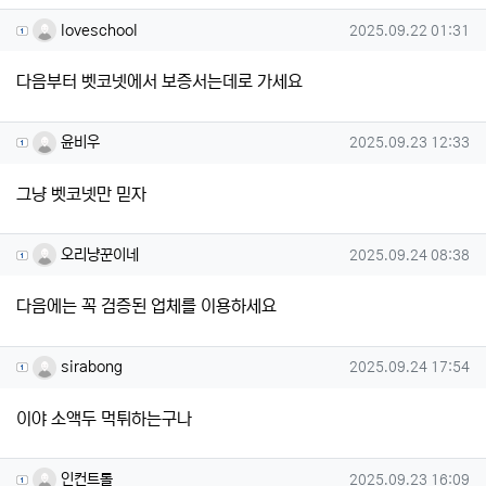
loveschool님의 댓글
작성일
loveschool
2025.09.22 01:31
다음부터 벳코넷에서 보증서는데로 가세요
윤비우님의 댓글
작성일
윤비우
2025.09.23 12:33
그냥 벳코넷만 믿자
오리냥꾼이네님의 댓글
작성일
오리냥꾼이네
2025.09.24 08:38
다음에는 꼭 검증된 업체를 이용하세요
sirabong님의 댓글
작성일
sirabong
2025.09.24 17:54
이야 소액두 먹튀하는구나
인컨트롤님의 댓글
작성일
인컨트롤
2025.09.23 16:09