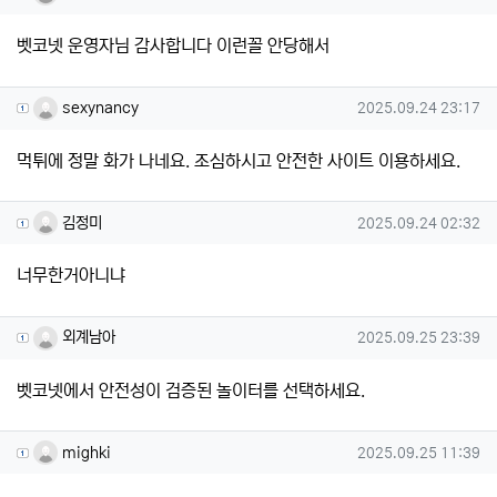
벳코넷 운영자님 감사합니다 이런꼴 안당해서
sexynancy님의 댓글
작성일
sexynancy
2025.09.24 23:17
먹튀에 정말 화가 나네요. 조심하시고 안전한 사이트 이용하세요.
김정미님의 댓글
작성일
김정미
2025.09.24 02:32
너무한거아니냐
외계남아님의 댓글
작성일
외계남아
2025.09.25 23:39
벳코넷에서 안전성이 검증된 놀이터를 선택하세요.
mighki님의 댓글
작성일
mighki
2025.09.25 11:39