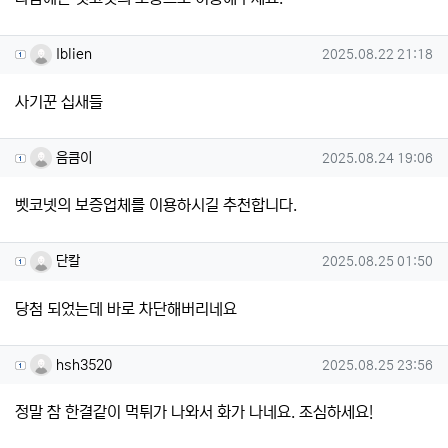
Iblien님의 댓글
작성일
Iblien
2025.08.22 21:18
사기꾼 십새들
음큼이님의 댓글
작성일
음큼이
2025.08.24 19:06
벳코넷의 보증업체를 이용하시길 추천합니다.
단칼님의 댓글
작성일
단칼
2025.08.25 01:50
당첨 되었는데 바로 차단해버리네요
hsh3520님의 댓글
작성일
hsh3520
2025.08.25 23:56
정말 참 한결같이 먹튀가 나와서 화가 나네요. 조심하세요!