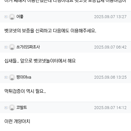
이거 쎄해서 이용안했는데 다행이네요 벳코넷 보증업체 이용하심이
어흫님의 댓글
작성일
어흫
2025.09.07 13:27
벳코넷의 보증을 신뢰하고 다음에도 이용해주세요.
쏘가리5짜조사님의 댓글
작성일
쏘가리5짜조사
2025.09.07 06:42
십새들.. 앞으로 벳코넷놀이터에서 해요
짱이야va님의 댓글
작성일
짱이야va
2025.09.06 13:25
먹튀검증이 역시 필요..
코발트님의 댓글
작성일
코발트
2025.09.07 14:12
이런 개양아치