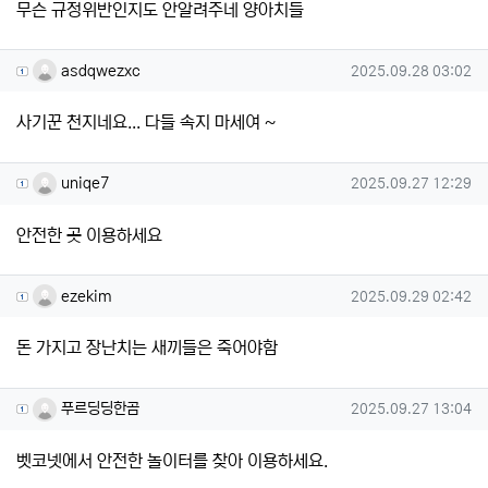
무슨 규정위반인지도 안알려주네 양아치들
asdqwezxc님의 댓글
작성일
asdqwezxc
2025.09.28 03:02
사기꾼 천지네요... 다들 속지 마세여 ~
uniqe7님의 댓글
작성일
uniqe7
2025.09.27 12:29
안전한 곳 이용하세요
ezekim님의 댓글
작성일
ezekim
2025.09.29 02:42
돈 가지고 장난치는 새끼들은 죽어야함
푸르딩딩한곰님의 댓글
작성일
푸르딩딩한곰
2025.09.27 13:04
벳코넷에서 안전한 놀이터를 찾아 이용하세요.