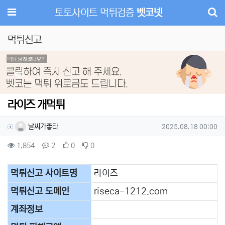
메뉴
토토사이트 먹튀검증
벳코넷
먹튀신고
Previous
Next
라이즈 개먹튀
작성자 정보
작성
작성일
날씨가좋타
2025.08.18 00:00
컨텐츠 정보
조회
댓글
추천
비추천
1,854
2
0
0
본문
먹튀신고 사이트명
라이즈
먹튀신고 도메인
​riseca-1212.com
계좌정보