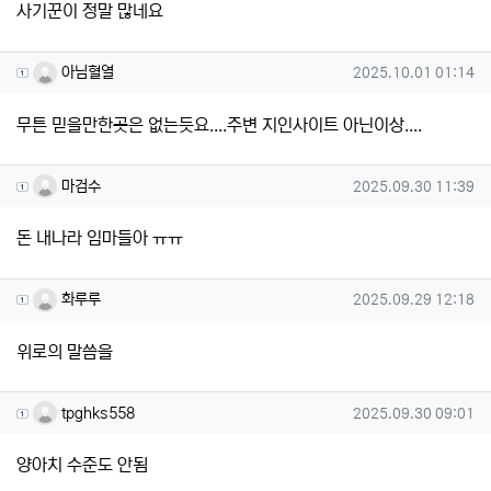
사기꾼이 정말 많네요
아님혈열님의 댓글
작성일
아님혈열
2025.10.01 01:14
무튼 믿을만한곳은 없는듯요....주변 지인사이트 아닌이상....
마검수님의 댓글
작성일
마검수
2025.09.30 11:39
돈 내나라 임마들아 ㅠㅠ
화루루님의 댓글
작성일
화루루
2025.09.29 12:18
위로의 말씀을
tpghks558님의 댓글
작성일
tpghks558
2025.09.30 09:01
양아치 수준도 안됨