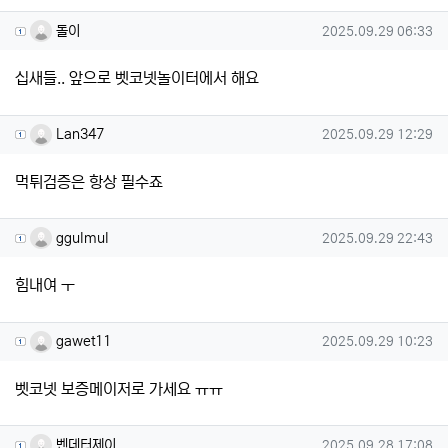
돌이님의 댓글
작성일
돌이
2025.09.29 06:33
십새들.. 앞으로 벳코넷놀이터에서 해요
Lan347님의 댓글
작성일
Lan347
2025.09.29 12:29
먹튀검증은 항상 필수죠
ggulmul님의 댓글
작성일
ggulmul
2025.09.29 22:43
힘내여 ㅜ
gawet11님의 댓글
작성일
gawet11
2025.09.29 10:23
벳코넷 보증메이저로 가세요 ㅠㅠ
벤데터제이님의 댓글
작성일
벤데터제이
2025.09.28 17:08