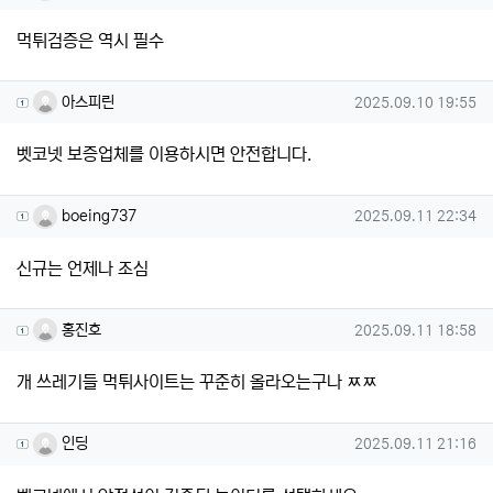
먹튀검증은 역시 필수
아스피린님의 댓글
작성일
아스피린
2025.09.10 19:55
벳코넷 보증업체를 이용하시면 안전합니다.
boeing737님의 댓글
작성일
boeing737
2025.09.11 22:34
신규는 언제나 조심
홍진호님의 댓글
작성일
홍진호
2025.09.11 18:58
개 쓰레기들 먹튀사이트는 꾸준히 올라오는구나 ㅉㅉ
인딩님의 댓글
작성일
인딩
2025.09.11 21:16