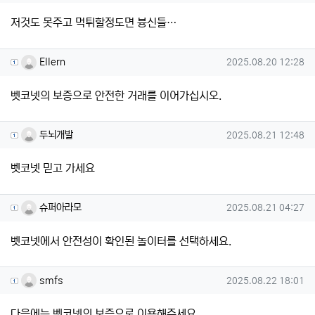
저것도 못주고 먹튀할정도면 븅신들…
Ellern님의 댓글
작성일
Ellern
2025.08.20 12:28
벳코넷의 보증으로 안전한 거래를 이어가십시오.
두뇌개발님의 댓글
작성일
두뇌개발
2025.08.21 12:48
벳코넷 믿고 가세요
슈퍼아라모님의 댓글
작성일
슈퍼아라모
2025.08.21 04:27
벳코넷에서 안전성이 확인된 놀이터를 선택하세요.
smfs님의 댓글
작성일
smfs
2025.08.22 18:01
다음에는 벳코넷의 보증으로 이용해주세요.