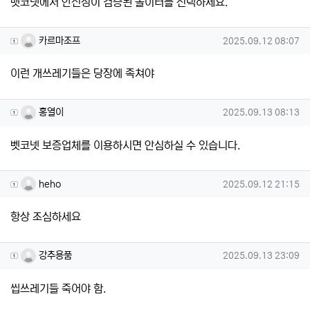
벳코넷에서 안전성이 검증된 놀이터를 선택하세요.
카르마조프님의 댓글
작성일
카르마조프
2025.09.12 08:07
이런 개쓰레기들은 당장에 족쳐야
홍열이님의 댓글
작성일
홍열이
2025.09.13 08:13
벳코넷 보증업체를 이용하시면 안심하실 수 있습니다.
heho님의 댓글
작성일
heho
2025.09.12 21:15
항상 조심하세요
강추용품님의 댓글
작성일
강추용품
2025.09.13 23:09
씹쓰레기들 죽어야 함.