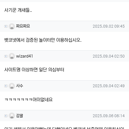
사기꾼 개새들..
짜요짜요님의 댓글
작성일
짜요짜요
2025.09.02 09:45
벳코넷에서 검증된 놀이터만 이용하십시오.
wizard41님의 댓글
작성일
wizard41
2025.09.04 02:50
사이트명 이상하면 일단 의심부터
사수님의 댓글
작성일
사수
2025.09.04 02:49
ㅋㅋㅋㅋㅋㅋㅋ어이없네요
감귤님의 댓글
작성일
감귤
2025.09.06 08:14