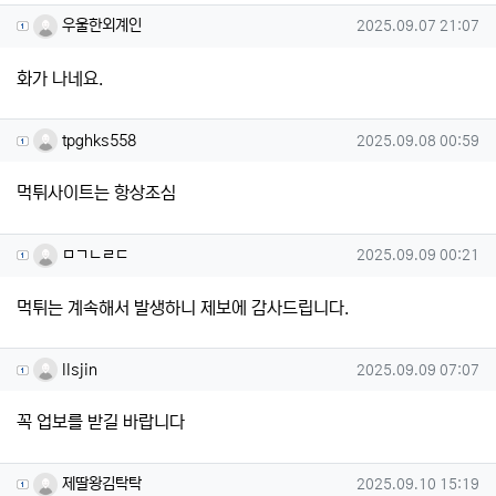
우울한외계인님의 댓글
작성일
우울한외계인
2025.09.07 21:07
화가 나네요.
tpghks558님의 댓글
작성일
tpghks558
2025.09.08 00:59
먹튀사이트는 항상조심
ㅁㄱㄴㄹㄷ님의 댓글
작성일
ㅁㄱㄴㄹㄷ
2025.09.09 00:21
먹튀는 계속해서 발생하니 제보에 감사드립니다.
llsjin님의 댓글
작성일
llsjin
2025.09.09 07:07
꼭 업보를 받길 바랍니다
제딸왕김탁탁님의 댓글
작성일
제딸왕김탁탁
2025.09.10 15:19