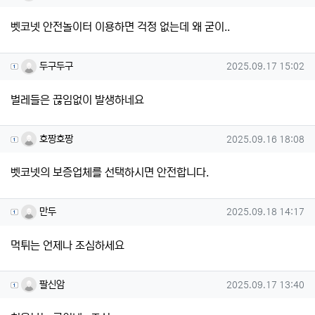
벳코넷 안전놀이터 이용하면 걱정 없는데 왜 굳이..
두구두구님의 댓글
작성일
두구두구
2025.09.17 15:02
벌레들은 끊임없이 발생하네요
호짱호짱님의 댓글
작성일
호짱호짱
2025.09.16 18:08
벳코넷의 보증업체를 선택하시면 안전합니다.
만두님의 댓글
작성일
만두
2025.09.18 14:17
먹튀는 언제나 조심하세요
팔신암님의 댓글
작성일
팔신암
2025.09.17 13:40