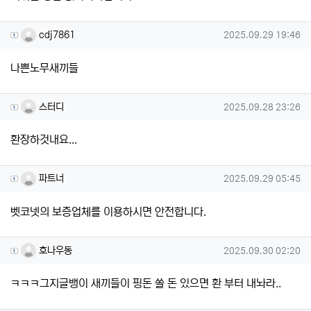
cdj7861님의 댓글
작성일
cdj7861
2025.09.29 19:46
나쁜노무새끼들
스터디님의 댓글
작성일
스터디
2025.09.28 23:26
환장하것내요...
파트너님의 댓글
작성일
파트너
2025.09.29 05:45
벳코넷의 보증업체를 이용하시면 안전합니다.
호나우동님의 댓글
작성일
호나우동
2025.09.30 02:20
ㅋㅋㅋ그지글뱅이 새끼들이 핑돈 쏠 돈 있으면 환 부터 내놔라..