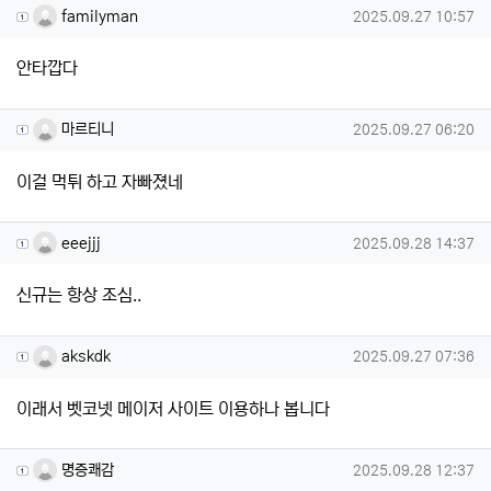
familyman님의 댓글
작성일
familyman
2025.09.27 10:57
안타깝다
마르티니님의 댓글
작성일
마르티니
2025.09.27 06:20
이걸 먹튀 하고 자빠졌네
eeejjj님의 댓글
작성일
eeejjj
2025.09.28 14:37
신규는 항상 조심..
akskdk님의 댓글
작성일
akskdk
2025.09.27 07:36
이래서 벳코넷 메이저 사이트 이용하나 봅니다
명증쾌감님의 댓글
작성일
명증쾌감
2025.09.28 12:37