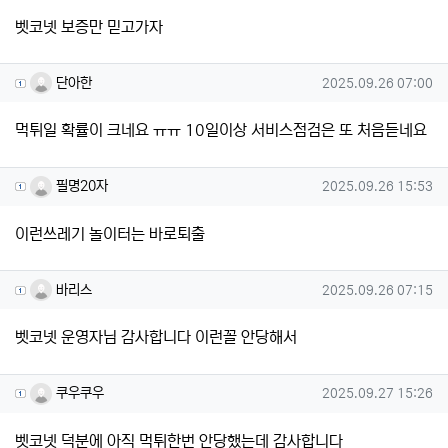
벳코넷 보증만 믿고가자
단아한님의 댓글
작성일
단아한
2025.09.26 07:00
먹튀일 확률이 크네요 ㅠㅠ 10일이상 서비스점검은 또 처음듣네요
필명20자님의 댓글
작성일
필명20자
2025.09.26 15:53
이런쓰레기 놀이터는 바로퇴출
바리스님의 댓글
작성일
바리스
2025.09.26 07:15
벳코넷 운영자님 감사합니다 이런꼴 안당해서
쿠우쿠우님의 댓글
작성일
쿠우쿠우
2025.09.27 15:26
벳코넷 덕분에 아직 먹튀한번 안당했는데 감사합니다