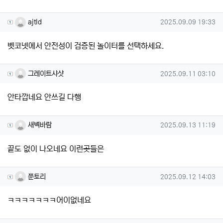
ajtld님의 댓글
작성일
ajtld
2025.09.09 19:33
벳코넷에서 안전성이 검증된 놀이터를 선택하세요.
그레이트샤샷님의 댓글
작성일
그레이트샤샷
2025.09.11 03:10
안타깝네요 안쓰길 다행
새벽바람님의 댓글
작성일
새벽바람
2025.09.13 11:19
끝도 없이 나오네요 이런곳들은
쭌토리님의 댓글
작성일
쭌토리
2025.09.12 14:03
ㅋㅋㅋㅋㅋㅋㅋ어이없네요