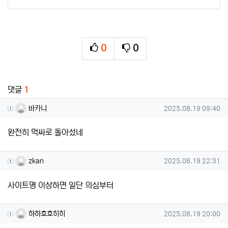
0
0
추천
비추천
관련자료
댓글
1
바카니님의 댓글
작성일
바카니
2025.08.19 09:40
완전히 먹싸로 돌아섰네
zkan님의 댓글
작성일
zkan
2025.08.19 22:31
사이트명 이상하면 일단 의심부터
하하호호히히님의 댓글
작성일
하하호호히히
2025.08.19 20:00