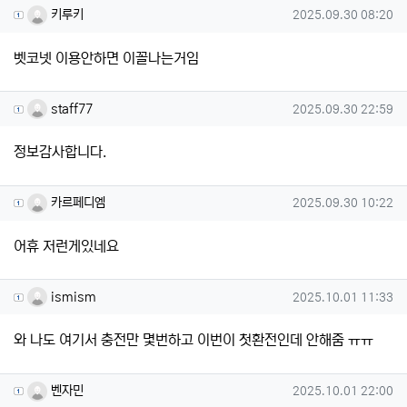
키루키님의 댓글
작성일
키루키
2025.09.30 08:20
벳코넷 이용안하면 이꼴나는거임
staff77님의 댓글
작성일
staff77
2025.09.30 22:59
정보감사합니다.
카르페디엠님의 댓글
작성일
카르페디엠
2025.09.30 10:22
어휴 저런게있네요
ismism님의 댓글
작성일
ismism
2025.10.01 11:33
와 나도 여기서 충전만 몇번하고 이번이 첫환전인데 안해줌 ㅠㅠ
벤자민님의 댓글
작성일
벤자민
2025.10.01 22:00