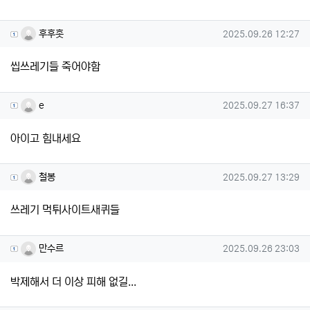
후후홋님의 댓글
작성일
후후홋
2025.09.26 12:27
씹쓰레기들 죽어야함
e님의 댓글
작성일
e
2025.09.27 16:37
아이고 힘내세요
철봉님의 댓글
작성일
철봉
2025.09.27 13:29
쓰레기 먹튀사이트새퀴들
만수르님의 댓글
작성일
만수르
2025.09.26 23:03
박제해서 더 이상 피해 없길...