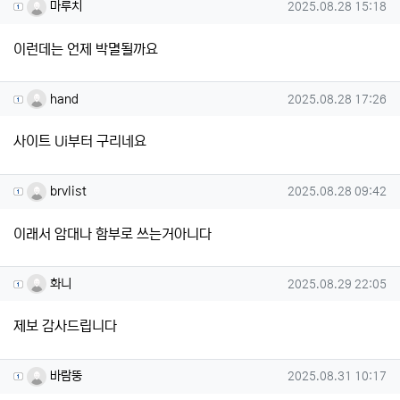
마루치님의 댓글
작성일
마루치
2025.08.28 15:18
이런데는 언제 박멸될까요
hand님의 댓글
작성일
hand
2025.08.28 17:26
사이트 Ui부터 구리네요
brvlist님의 댓글
작성일
brvlist
2025.08.28 09:42
이래서 암대나 함부로 쓰는거아니다
화니님의 댓글
작성일
화니
2025.08.29 22:05
제보 감사드립니다
바람뚱님의 댓글
작성일
바람뚱
2025.08.31 10:17