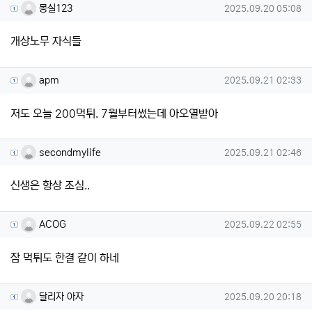
몽실123님의 댓글
작성일
몽실123
2025.09.20 05:08
개상노무 자식들
apm님의 댓글
작성일
apm
2025.09.21 02:33
저도 오늘 200먹튀. 7월부터썼는데 아오열받아
secondmylife님의 댓글
작성일
secondmylife
2025.09.21 02:46
신생은 항상 조심..
ACOG님의 댓글
작성일
ACOG
2025.09.22 02:55
참 먹튀도 한결 같이 하네
달리자 아자님의 댓글
작성일
달리자 아자
2025.09.20 20:18