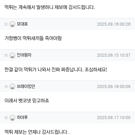
먹튀는 계속해서 발생하니 제보에 감사드립니다.
모대표님의 댓글
작성일
모대표
2025.09.16 00:26
거렁뱅이 먹튀새끼들 죽어야함
인어왕자님의 댓글
작성일
인어왕자
2025.09.15 10:37
한결 같이 먹튀가 나와서 진짜 짜증납니다. 조심하세요!
브레이킹던님의 댓글
작성일
브레이킹던
2025.09.18 00:09
이래서 벳코넷 믿고하죠
히야후님의 댓글
작성일
히야후
2025.09.17 10:00
먹튀 제보는 언제나 감사드립니다 .