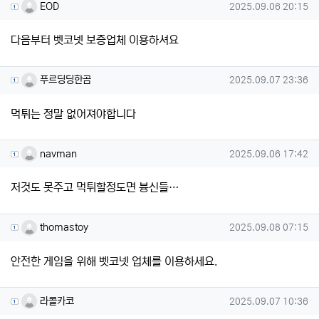
EOD님의 댓글
작성일
EOD
2025.09.06 20:15
다음부터 벳코넷 보증업체 이용하셔요
푸르딩딩한곰님의 댓글
작성일
푸르딩딩한곰
2025.09.07 23:36
먹튀는 정말 없어져야합니다
navman님의 댓글
작성일
navman
2025.09.06 17:42
저것도 못주고 먹튀할정도면 븅신들…
thomastoy님의 댓글
작성일
thomastoy
2025.09.08 07:15
안전한 게임을 위해 벳코넷 업체를 이용하세요.
라콜카코님의 댓글
작성일
라콜카코
2025.09.07 10:36