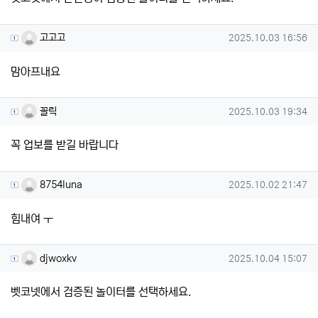
고고고님의 댓글
작성일
고고고
2025.10.03 16:56
맘아프내요
꼴릭님의 댓글
작성일
꼴릭
2025.10.03 19:34
꼭 업보를 받길 바랍니다
8754luna님의 댓글
작성일
8754luna
2025.10.02 21:47
힘내여 ㅜ
djwoxkv님의 댓글
작성일
djwoxkv
2025.10.04 15:07
벳코넷에서 검증된 놀이터를 선택하세요.