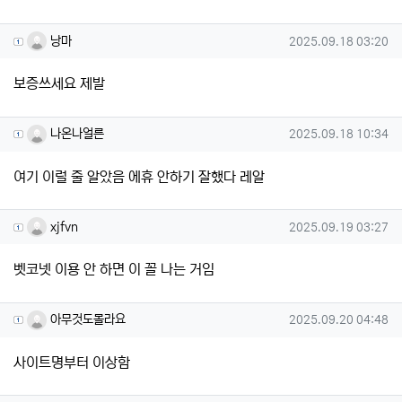
낭마님의 댓글
작성일
낭마
2025.09.18 03:20
보증쓰세요 제발
나온나얼른님의 댓글
작성일
나온나얼른
2025.09.18 10:34
여기 이럴 줄 알았음 에휴 안하기 잘했다 레알
xjfvn님의 댓글
작성일
xjfvn
2025.09.19 03:27
벳코넷 이용 안 하면 이 꼴 나는 거임
아무것도몰라요님의 댓글
작성일
아무것도몰라요
2025.09.20 04:48
사이트명부터 이상함