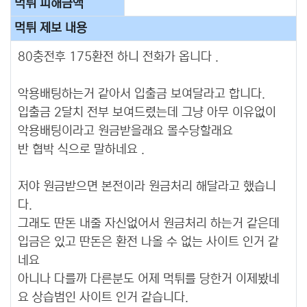
먹튀 피해금액
먹튀 제보 내용
80충전후 175환전 하니 전화가 옵니다 .
악용배팅하는거 같아서 입출금 보여달라고 합니다.
입출금 2달치 전부 보여드렸는데 그냥 아무 이유없이
악용배팅이라고 원금받을래요 몰수당할래요
반 협박 식으로 말하네요 .
저야 원금받으면 본전이라 원금처리 해달라고 했습니
다.
그래도 딴돈 내줄 자신없어서 원금처리 하는거 같은데
입금은 있고 딴돈은 환전 나올 수 없는 사이트 인거 같
네요
아니나 다를까 다른분도 어제 먹튀를 당한거 이제봤네
요 상습범인 사이트 인거 같습니다.