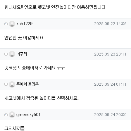
힘내세요!! 앞으로 벳코넷 안전놀이터만 이용하면됩니다
khh1229님의 댓글
작성일
khh1229
2025.09.22 14:06
안전한 곳 이용하세요
너구리님의 댓글
작성일
너구리
2025.09.23 23:11
벳코넷 보증메이저로 가세요 ㅠㅠ
촌에서 올라온님의 댓글
작성일
촌에서 올라온
2025.09.24 01:11
벳코넷에서 검증된 놀이터를 선택하세요.
greensky501님의 댓글
작성일
greensky501
2025.09.24 20:00
그지새끼들