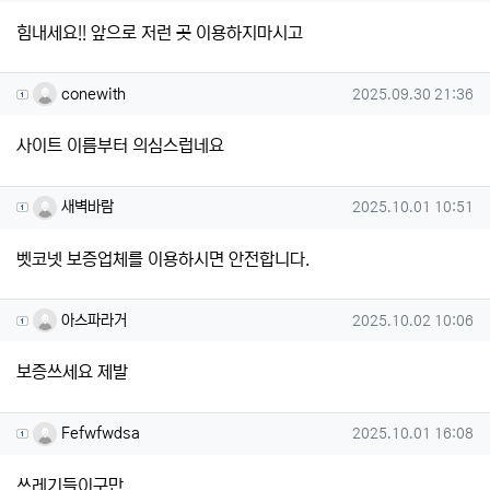
힘내세요!! 앞으로 저런 곳 이용하지마시고
conewith님의 댓글
작성일
conewith
2025.09.30 21:36
사이트 이름부터 의심스럽네요
새벽바람님의 댓글
작성일
새벽바람
2025.10.01 10:51
벳코넷 보증업체를 이용하시면 안전합니다.
아스파라거님의 댓글
작성일
아스파라거
2025.10.02 10:06
보증쓰세요 제발
Fefwfwdsa님의 댓글
작성일
Fefwfwdsa
2025.10.01 16:08
쓰레기들이구만