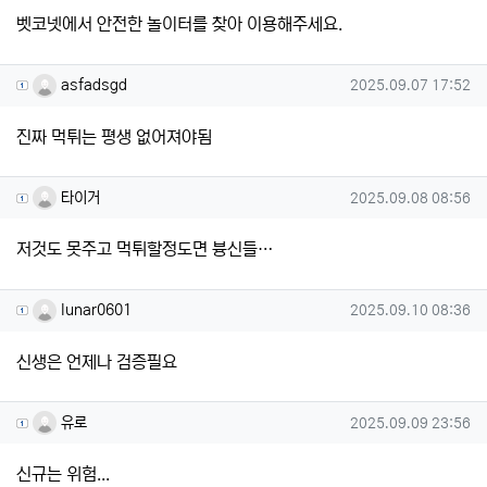
벳코넷에서 안전한 놀이터를 찾아 이용해주세요.
asfadsgd님의 댓글
작성일
asfadsgd
2025.09.07 17:52
진짜 먹튀는 평생 없어져야됨
타이거님의 댓글
작성일
타이거
2025.09.08 08:56
저것도 못주고 먹튀할정도면 븅신들…
lunar0601님의 댓글
작성일
lunar0601
2025.09.10 08:36
신생은 언제나 검증필요
유로님의 댓글
작성일
유로
2025.09.09 23:56
신규는 위험...