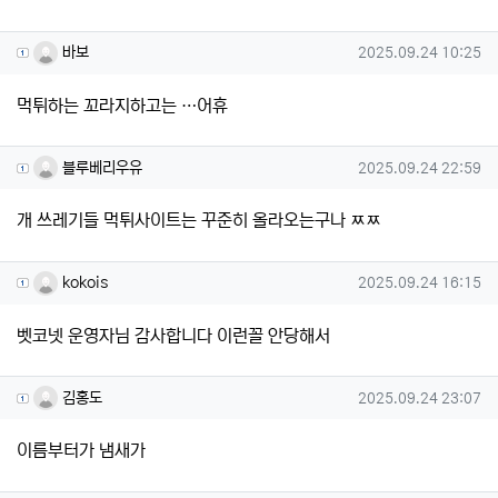
바보님의 댓글
작성일
바보
2025.09.24 10:25
먹튀하는 꼬라지하고는 …어휴
블루베리우유님의 댓글
작성일
블루베리우유
2025.09.24 22:59
개 쓰레기들 먹튀사이트는 꾸준히 올라오는구나 ㅉㅉ
kokois님의 댓글
작성일
kokois
2025.09.24 16:15
벳코넷 운영자님 감사합니다 이런꼴 안당해서
김홍도님의 댓글
작성일
김홍도
2025.09.24 23:07
이름부터가 냄새가