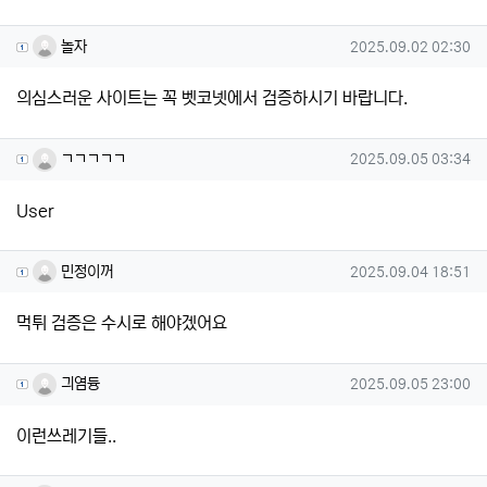
놀자님의 댓글
작성일
놀자
2025.09.02 02:30
의심스러운 사이트는 꼭 벳코넷에서 검증하시기 바랍니다.
ㄱㄱㄱㄱㄱ님의 댓글
작성일
ㄱㄱㄱㄱㄱ
2025.09.05 03:34
User
민정이꺼님의 댓글
작성일
민정이꺼
2025.09.04 18:51
먹튀 검증은 수시로 해야겠어요
긔염듕님의 댓글
작성일
긔염듕
2025.09.05 23:00
이런쓰레기들..