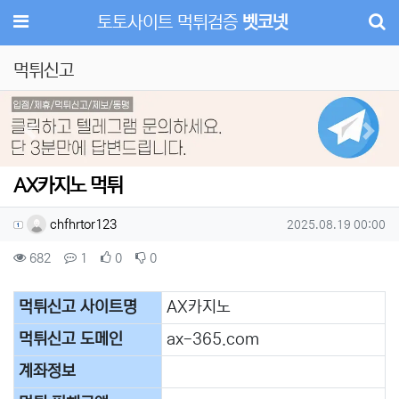
메뉴
토토사이트 먹튀검증
벳코넷
먹튀신고
Previous
Next
AX카지노 먹튀
작성자 정보
작성
작성일
chfhrtor123
2025.08.19 00:00
컨텐츠 정보
조회
댓글
추천
비추천
682
1
0
0
본문
먹튀신고 사이트명
AX카지노
먹튀신고 도메인
​ax-365.com
계좌정보