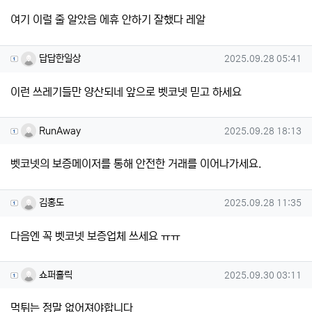
여기 이럴 줄 알았음 에휴 안하기 잘했다 레알
답답한일상님의 댓글
작성일
답답한일상
2025.09.28 05:41
이런 쓰레기들만 양산되네 앞으로 벳코넷 믿고 하세요
RunAway님의 댓글
작성일
RunAway
2025.09.28 18:13
벳코넷의 보증메이저를 통해 안전한 거래를 이어나가세요.
김홍도님의 댓글
작성일
김홍도
2025.09.28 11:35
다음엔 꼭 벳코넷 보증업체 쓰세요 ㅠㅠ
쇼퍼홀릭님의 댓글
작성일
쇼퍼홀릭
2025.09.30 03:11
먹튀는 정말 없어져야합니다