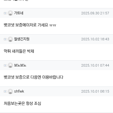
가트네님의 댓글
작성일
가트네
2025.09.30 21:57
벳코넷 보증메이저로 가세요 ㅠㅠ
잘생긴지원님의 댓글
작성일
잘생긴지원
2025.10.02 16:43
먹튀 새끼들은 박제
보노보노님의 댓글
작성일
보노보노
2025.10.01 07:44
벳코넷 보증으로 다음엔 이용바랍니다
shfwk님의 댓글
작성일
shfwk
2025.10.01 06:15
처음보는곳은 항상 조심