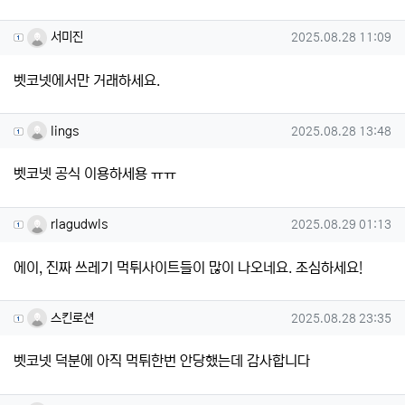
서미진님의 댓글
작성일
서미진
2025.08.28 11:09
벳코넷에서만 거래하세요.
lings님의 댓글
작성일
lings
2025.08.28 13:48
벳코넷 공식 이용하세용 ㅠㅠ
rlagudwls님의 댓글
작성일
rlagudwls
2025.08.29 01:13
에이, 진짜 쓰레기 먹튀사이트들이 많이 나오네요. 조심하세요!
스킨로션님의 댓글
작성일
스킨로션
2025.08.28 23:35
벳코넷 덕분에 아직 먹튀한번 안당했는데 감사합니다