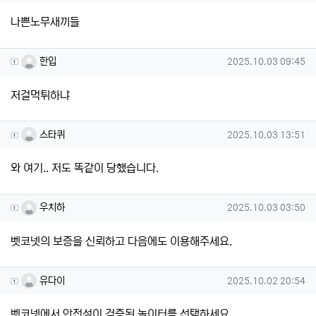
나쁜노무새끼들
한입님의 댓글
작성일
한입
2025.10.03 09:45
저걸먹튀하냐
스타퀴님의 댓글
작성일
스타퀴
2025.10.03 13:51
와 여기.. 저도 똑같이 당했습니다.
우치하님의 댓글
작성일
우치하
2025.10.03 03:50
벳코넷의 보증을 신뢰하고 다음에도 이용해주세요.
유다이님의 댓글
작성일
유다이
2025.10.02 20:54
벳코넷에서 안전성이 검증된 놀이터를 선택하세요.