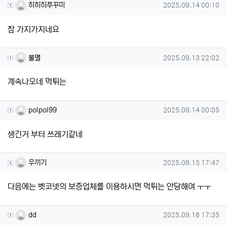
히히히쭈꾸미님의 댓글
작성일
히히히쭈꾸미
2025.09.14 00:10
참 가지가지네요
불멸님의 댓글
작성일
불멸
2025.09.13 22:02
계속나오네 먹튀는
polpol99님의 댓글
작성일
polpol99
2025.09.14 00:05
생긴거 부터 쓰레기같네
우끼기님의 댓글
작성일
우끼기
2025.09.15 17:47
다음에는 벳코넷의 보증업체를 이용하시면 먹튀는 안당해여 ㅜㅜ
dd님의 댓글
작성일
dd
2025.09.16 17:35