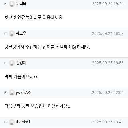
무늬목님의 댓글
작성일
무늬목
2025.09.24 19:24
벳코넷 안전놀이터로 이용하세요
쉐도우님의 댓글
작성일
쉐도우
2025.09.24 18:59
벳코넷에서 추천하는 업체를 선택해 이용하세요.
컹컹이님의 댓글
작성일
컹컹이
2025.09.25 18:56
먹튀 가슴아프네요
jwk5722님의 댓글
작성일
jwk5722
2025.09.26 22:04
다음부터 벳코 보증업체 이용하세용..
thdckd1님의 댓글
작성일
thdckd1
2025.09.26 13:43