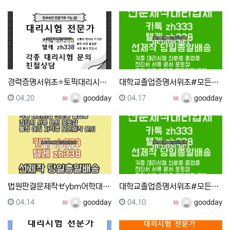
경력증명서위조⭐토픽대리시험 민증위조 전문대학원대리시험 …
대학교졸업증명서위조#모든성적표위조⭐면허증대리시험 톡상담…
등록일
등록자
등록일
등록자
04.20
goodday
04.17
goodday
법원판결문제작ゼybm어학대리시험ω톡상담zh333-텔레z…
대학교졸업증명서위조#모든성적표위조⭐면허증대리시험 톡상담…
등록일
등록자
등록일
등록자
04.14
goodday
04.10
goodday