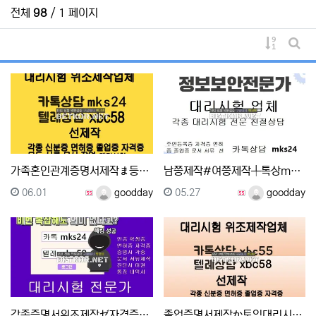
전체
98
/ 1 페이지
게시물 
게시
가족혼인관계증명서제작ま등초본위조㎵수능대리시험 ▶톡mks…
남쯩제작#여쯩제작╀톡상mks24 ▲텔레그램 xbc58 …
등록일
등록자
등록일
등록자
06.01
goodday
05.27
goodday
각종증명서위조제작ゼ자격증대리시험㎄ 톡mks24-텔레그램…
졸업증명서제작か토익대리시험か톡상담xbc55▲텔레xbc5…