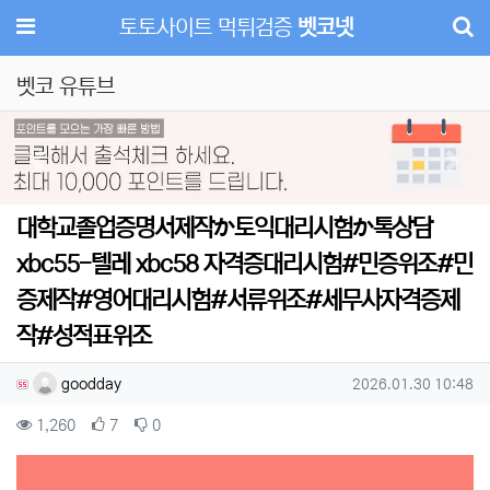
메뉴
토토사이트 먹튀검증
벳코넷
벳코 유튜브
Previous
Next
대학교졸업증명서제작か토익대리시험か톡상담
xbc55-텔레 xbc58 자격증대리시험#민증위조#민
증제작#영어대리시험#서류위조#세무사자격증제
작#성적표위조
작성자 정보
작성
작성일
goodday
2026.01.30 10:48
컨텐츠 정보
조회
추천
비추천
1,260
7
0
본문