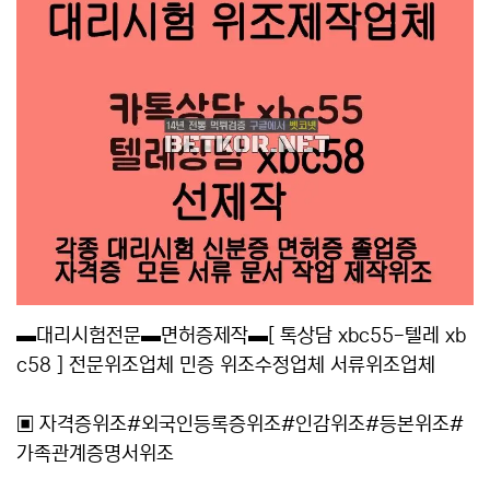
▬대리시험전문▬면허증제작▬[ 톡상담 xbc55-텔레 xb
c58 ] 전문위조업체 민증 위조수정업체 서류위조업체
▣ 자격증위조#외국인등록증위조#인감위조#등본위조#
가족관계증명서위조