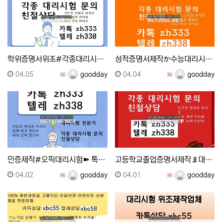
학위증명서위조#각종대리시험전문#생활기록부제작➽톡상담zh…
성적증명서제작か수능대리시험♀ 톡상담zh333-텔레zh3…
등록일
등록자
등록일
등록자
04.05
goodday
04.04
goodday
민증제작#오픽대리시험➽ 톡상담zh333-텔레zh338 …
고등학교졸업증명서제작ま대리시험㎵◈ 톡zh333 & 텔레…
등록일
등록자
등록일
등록자
04.02
goodday
04.01
goodday