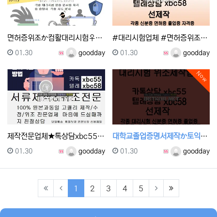
면허증위조か컴활대리시험♀톡상담 xbc55▲텔레 xbc5…
#대리시험업체 #면허증위조#의사면허증위조➽톡상담친추Δ톡…
등록일
등록자
등록일
등록자
01.30
goodday
01.30
goodday
Now
제작전문업체★톡상담xbc55▲텔레xbc58 #각종대리시…
대학교졸업증명서제작か토익대리시험か톡상담 xbc55-텔레…
등록일
등록자
등록일
등록자
01.30
goodday
01.30
goodday
(current)
(last)
1
2
3
4
5