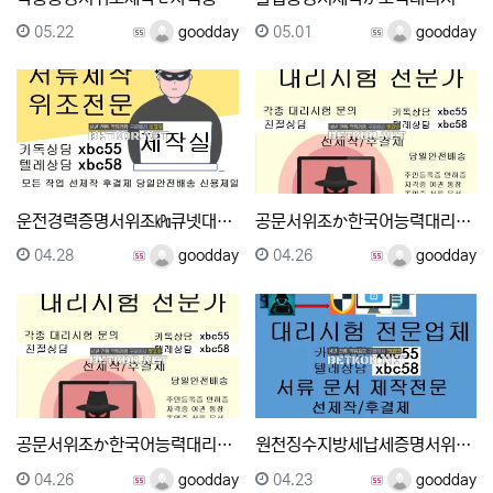
등록일
등록자
등록일
등록자
05.22
goodday
05.01
goodday
운전경력증명서위조㎪큐넷대리시험●톡상담xbc55▲텔레그램…
공문서위조か한국어능력대리시험✚톡상담xbc55▲텔레그램 …
등록일
등록자
등록일
등록자
04.28
goodday
04.26
goodday
공문서위조か한국어능력대리시험✚톡상담xbc55▲텔레그램 …
원천징수지방세납세증명서위조★편입대리시험ω 톡상담xbc5…
등록일
등록자
등록일
등록자
04.26
goodday
04.23
goodday