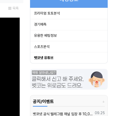
목록
프리미엄 토토분석
경기예측
유용한 베팅정보
스포츠분석
벳코넷 유튜브
공지/이벤트
등록일
09.25
벳코넷 공식 텔레그램 채널 입장 후 10,000원 즉시 받아가세요.