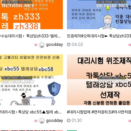
성적증명서제작か수능대리시험♀ 톡상담zh333-텔레zh338 소견서제작ば성적증명서위조#수능대리시험#학위증위조#…
등록자
등록일
goodday
04.02
면허증위조か컴활대리시험♀톡상담 xbc55▲텔레 xbc58 임용장제작#토스대리시험#장애인주차가능표지위조/면허증…
등록자
등록일
goodday
01.30