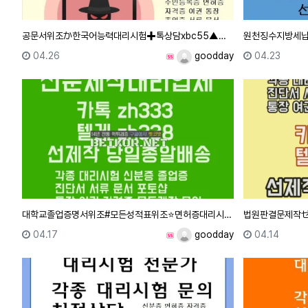
공문서위조か한국어능력대리시험✚톡상담xbc55▲텔레그램 xbc58 각종대리시험전문업체#비자서류위조#민증제작#서…
등록일
등록자
등록일
04.26
goodday
04.23
대학교졸업증명서위조#모든성적표위조⭐면허증대리시험 톡상담zh333▲텔레그램 zh338 어학대리시험#전문대학원성…
등록일
등록자
등록일
04.17
goodday
04.14