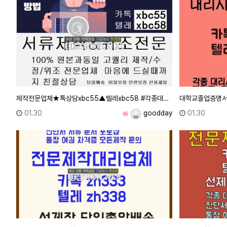
제작전문업체★톡상담xbc55▲텔레xbc58 #각종대리시험#면허증위조#성적표위조#신분증제작#대리시험#통장제작#…
등록일
등록자
등록일
01.30
goodday
01.30