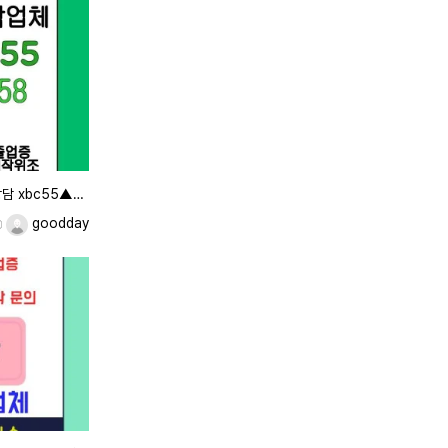
제적증명서제작ゼ자격증대리시험㎄톡상담 xbc55▲텔레xbc58 수조작=여권제작=#기술사대리시험#등본위조=주민등…
등록자
goodday