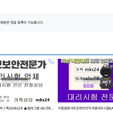
회원만 댓글 등록이 가능합니다.
남쯩제작#여쯩제작╀톡상mks24 ▲텔레그램 xbc58 운전면허대리시험#민증제작#서류위조#세무사자격증위조#성적…