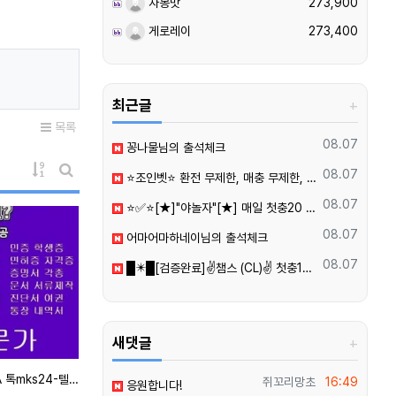
자몽맛
273,900
게로레이
273,400
최근글
목록
등록일
08.07
꽁나물님의 출석체크
게시물 정렬
등록일
08.07
⭐조인벳⭐ 환전 무제한, 매충 무제한, 혜택 무제한
게시판 검색
등록일
08.07
⭐️✅⭐️[★]"야놀자"[★] 매일 첫충20 매충10 연장미포 축구승옵 ⭐️✅⭐️
등록일
08.07
어마어마하네이님의 출석체크
등록일
08.07
█✴️█[검증완료]✌️챔스 (CL)✌️ 첫충10% 연장미포 단폴OK █✴️█
새댓글
각종증명서위조제작ゼ자격증대리시험㎄ 톡mks24-텔레그램xbc58점수조작=여권제작=#기술사대리시험#등본위조=주…
등록자
등록일
쥐꼬리망초
16:49
응원합니다!