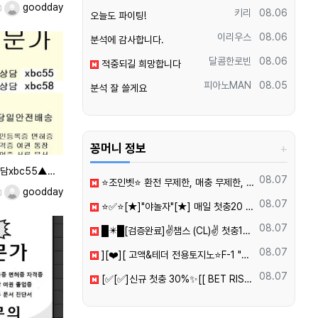
등록자
goodday
등록자
등록일
키리
08.06
오늘도 파이팅!
등록자
등록일
이리우스
08.06
분석에 감사합니다.
등록자
등록일
달콤한로빈
08.06
적중되길 희망합니다
등록자
등록일
피아노MAN
08.05
분석 잘 쓸게요
꽁머니 정보
공문서위조か한국어능력대리시험✚톡상담xbc55▲텔레그램 xbc58 각종대리시험전문업체#비자서류위조#민증제작#서…
등록일
08.07
⭐조인벳⭐ 환전 무제한, 매충 무제한, 혜택 무제한
등록자
goodday
등록일
08.07
⭐️✅⭐️[★]"야놀자"[★] 매일 첫충20 매충10 연장미포 축구승옵 ⭐️✅⭐️
등록일
08.07
█✴️█[검증완료]✌️챔스 (CL)✌️ 첫충10% 연장미포 단폴OK █✴️█
등록일
08.07
][❤️][ 고액&테더 전용토지노⭐️F-1 "에프원"⭐️ 첫충15% 매충10% ][❤️][
등록일
08.07
[✅[✅]신규 첫충 30%✨[[ BET RISE ]]✨ 매충5% 콤프(요율)지급[✅[✅]