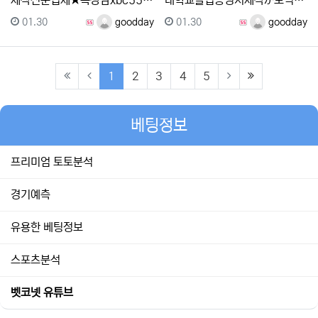
등록일
등록자
등록일
등록자
01.30
goodday
01.30
goodday
(current)
(last)
1
2
3
4
5
베팅정보
프리미엄 토토분석
경기예측
유용한 베팅정보
스포츠분석
벳코넷 유튜브