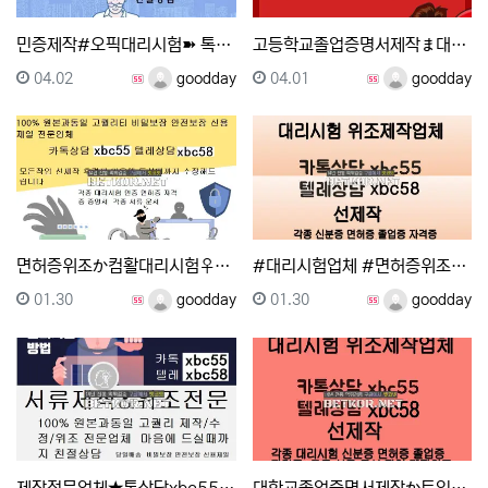
민증제작#오픽대리시험➽ 톡상담zh333-텔레zh338 …
고등학교졸업증명서제작ま대리시험㎵◈ 톡zh333 & 텔레…
등록일
등록자
등록일
등록자
04.02
goodday
04.01
goodday
면허증위조か컴활대리시험♀톡상담 xbc55▲텔레 xbc5…
#대리시험업체 #면허증위조#의사면허증위조➽톡상담친추Δ톡…
등록일
등록자
등록일
등록자
01.30
goodday
01.30
goodday
제작전문업체★톡상담xbc55▲텔레xbc58 #각종대리시…
대학교졸업증명서제작か토익대리시험か톡상담 xbc55-텔레…