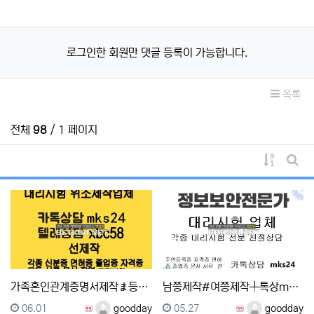
로그인한 회원만 댓글 등록이 가능합니다.
목록
전체
98
/ 1 페이지
게시물 
게시
가족혼인관계증명서제작ま등초본위조㎵수능대리시험 ▶톡mks…
남쯩제작#여쯩제작╀톡상mks24 ▲텔레그램 xbc58 …
등록일
등록자
등록일
등록자
06.01
goodday
05.27
goodday