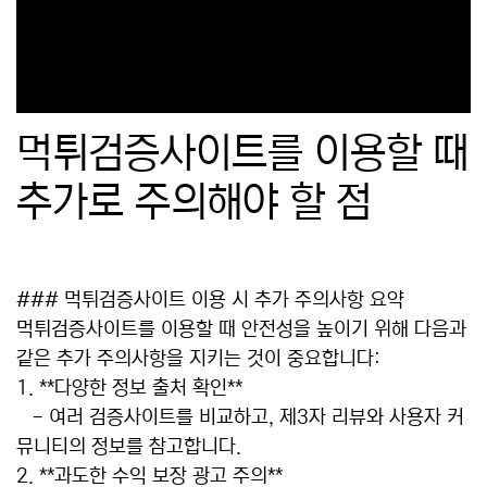
먹튀검증사이트를 이용할 때
추가로 주의해야 할 점
### 먹튀검증사이트 이용 시 추가 주의사항 요약
먹튀검증사이트를 이용할 때 안전성을 높이기 위해 다음과
같은 추가 주의사항을 지키는 것이 중요합니다:
1. **다양한 정보 출처 확인**
- 여러 검증사이트를 비교하고, 제3자 리뷰와 사용자 커
뮤니티의 정보를 참고합니다.
2. **과도한 수익 보장 광고 주의**